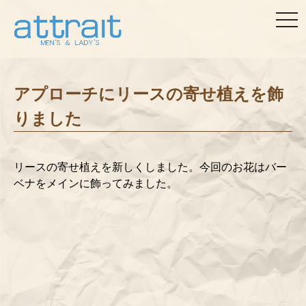
togg
navi
アプローチにリースの寄せ植えを飾
りました
リースの寄せ植えを新しくしました。今回のお花はバー
ベナをメインに飾ってみました。